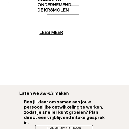
ONDERNEMEND
DE KR8MOLEN
LEES MEER
Laten we
kennis
maken
Ben jij klaar om samen aan jouw
persoonlijke ontwikkeling te werken,
zodat je sneller kunt groeien? Plan
direct een vrijblijvend intake gesprek
in.
PLAN JOUW AFSPRAAK