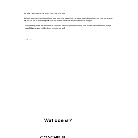
Als ik Iris in één woord moet omschrijven, dan is dat licht.
Ze heeft een oprechte interesse in de mens tegenover haar en kijkt niet alleen naar wat je vertelt, maar voelt wat eronder
ligt. Ze ziet wat er werkelijk speelt, vaak nog voordat je het zelf onder woorden kunt brengen.
De begeleiding van Iris heb ik ervaren als toegewijd, aandachtig en scherpzinnig. Ze is doortastend wanneer dat nodig is,
maar altijd vanuit zachtheid en liefde voor de mens zelf.
- SUUS
Wat doe
ik?
COACHING