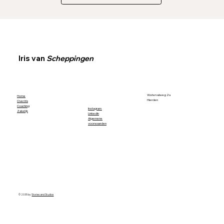
Iris van
Scheppingen
Watervalweg 2a
Home
Hierden
Over Iris
Coaching
Instagram
Zakelijk
LinkedIn
Algemene
voorwaarden
© 2035 by
Stories and Studios